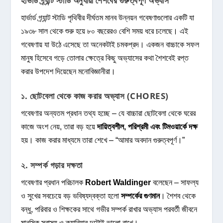
হার্ভার্ড গ্র্যান্ট স্টাডি অনুযায়ী শৈশবের গুরুত্বপূর্ণ অভ্যাস
হার্ভার্ড গ্র্যান্ট স্টাডি পৃথিবীর দীর্ঘতম মানব উন্নয়ন গবেষণাগুলোর একটি যা
১৯৩৮ সাল থেকে শুরু হয়ে ৮০ বছরেরও বেশি সময় ধরে চলেছে। এই
গবেষণায় যা উঠে এসেছে তা অনেকটাই চমকপ্রদ। একজন বাচ্চাকে সফল
মানুষ হিসেবে গড়ে তোলার ক্ষেত্রে কিছু অভ্যাসের কথা শৈশবেই রপ্ত
করার উপদেশ দিয়েছেন মনোবিজ্ঞানীরা।
১. ছোটবেলা থেকে কাজ করার অভ্যাস (CHORES)
গবেষণার অন্যতম প্রধান তথ্য হচ্ছে – যে বাচ্চারা ছোটবেলা থেকে ঘরের
কাজে অংশ নেয়, তারা বড় হয়ে
দায়িত্বশীল, পরিশ্রমী এবং টিমওয়ার্কে দক্ষ
হয়। কাজ করার মাধ্যমে তারা শেখে – “আমার অবদান গুরুত্বপূর্ণ।”
২. সম্পর্ক গড়ার দক্ষতা
গবেষণার প্রধান পরিচালক
Robert Waldinger
বলেছেন – সাফল্য
ও সুখের সবচেয়ে বড় ভবিষ্যদ্বক্তা হলো
সম্পর্কের গুণমান
। শৈশব থেকে
বন্ধু, পরিবার ও শিক্ষকের সাথে গভীর সম্পর্ক রাখার অভ্যাস পরবর্তী জীবনে
মানসিক স্বাস্থ্য ও ক্যারিয়ার দুটোই ভালো রাখে।