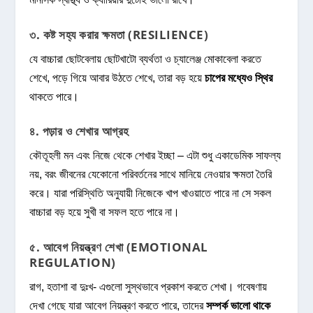
৩. কষ্ট সহ্য করার ক্ষমতা (RESILIENCE)
যে বাচ্চারা ছোটবেলায় ছোটখাটো ব্যর্থতা ও চ্যালেঞ্জ মোকাবেলা করতে
শেখে, পড়ে গিয়ে আবার উঠতে শেখে, তারা বড় হয়ে
চাপের মধ্যেও স্থির
থাকতে পারে।
৪. পড়ার ও শেখার আগ্রহ
কৌতূহলী মন এবং নিজে থেকে শেখার ইচ্ছা – এটা শুধু একাডেমিক সাফল্য
নয়, বরং জীবনের যেকোনো পরিবর্তনের সাথে মানিয়ে নেওয়ার ক্ষমতা তৈরি
করে। যারা পরিস্থিতি অনুযায়ী নিজেকে খাপ খাওয়াতে পারে না সে সকল
বাচ্চারা বড় হয়ে সুখী বা সফল হতে পারে না।
৫. আবেগ নিয়ন্ত্রণ শেখা (EMOTIONAL
REGULATION)
রাগ, হতাশা বা দুঃখ- এগুলো সুস্থভাবে প্রকাশ করতে শেখা। গবেষণায়
দেখা গেছে যারা আবেগ নিয়ন্ত্রণ করতে পারে, তাদের
সম্পর্ক ভালো থাকে