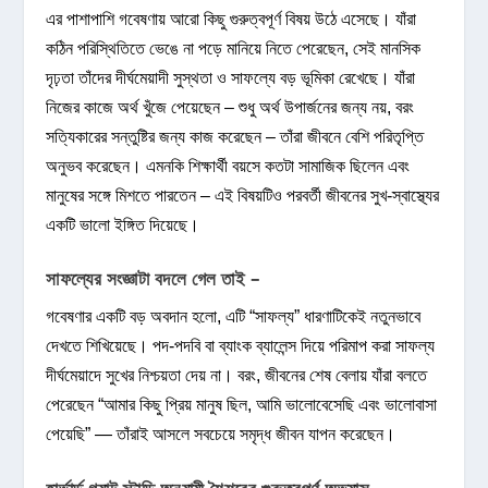
এর পাশাপাশি গবেষণায় আরো কিছু গুরুত্বপূর্ণ বিষয় উঠে এসেছে। যাঁরা
কঠিন পরিস্থিতিতে ভেঙে না পড়ে মানিয়ে নিতে পেরেছেন, সেই মানসিক
দৃঢ়তা তাঁদের দীর্ঘমেয়াদী সুস্থতা ও সাফল্যে বড় ভূমিকা রেখেছে। যাঁরা
নিজের কাজে অর্থ খুঁজে পেয়েছেন – শুধু অর্থ উপার্জনের জন্য নয়, বরং
সত্যিকারের সন্তুষ্টির জন্য কাজ করেছেন – তাঁরা জীবনে বেশি পরিতৃপ্তি
অনুভব করেছেন। এমনকি শিক্ষার্থী বয়সে কতটা সামাজিক ছিলেন এবং
মানুষের সঙ্গে মিশতে পারতেন – এই বিষয়টিও পরবর্তী জীবনের সুখ-স্বাস্থ্যের
একটি ভালো ইঙ্গিত দিয়েছে।
সাফল্যের সংজ্ঞাটা বদলে গেল তাই –
গবেষণার একটি বড় অবদান হলো, এটি “সাফল্য” ধারণাটিকেই নতুনভাবে
দেখতে শিখিয়েছে। পদ-পদবি বা ব্যাংক ব্যালেন্স দিয়ে পরিমাপ করা সাফল্য
দীর্ঘমেয়াদে সুখের নিশ্চয়তা দেয় না। বরং, জীবনের শেষ বেলায় যাঁরা বলতে
পেরেছেন “আমার কিছু প্রিয় মানুষ ছিল, আমি ভালোবেসেছি এবং ভালোবাসা
পেয়েছি” — তাঁরাই আসলে সবচেয়ে সমৃদ্ধ জীবন যাপন করেছেন।