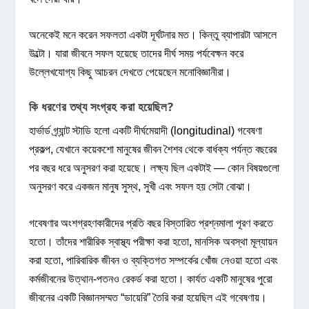
অনেকেই মনে করেন সফলতা একটা দূর্ঘটনার মত। কিন্তু ব্যাপারটা আসলে
উল্টো। যারা জীবনে সফল হয়েছে তাদের দীর্ঘ সময় পর্যবেক্ষন করে
উল্লেখযোগ্য কিছু আচরন দেখতে পেয়েছেন মনোবিজ্ঞানীরা।
কি ধরণের তথ্য সংগ্রহ করা হয়েছিল?
হার্ভার্ড গ্র্যান্ট স্টাডি হলো একটি দীর্ঘমেয়াদী (longitudinal) গবেষণা
প্রকল্প, যেখানে কয়েকশো মানুষের জীবন শৈশব থেকে বার্ধক্য পর্যন্ত বছরের
পর বছর ধরে অনুসরণ করা হয়েছে। লক্ষ্য ছিল একটাই — কোন বিষয়গুলো
অনুসরণ করে একজন মানুষ সুস্থ, সুখী এবং সফল হয় সেটা বোঝা।
গবেষণার অংশগ্রহণকারীদের প্রতি বছর বিস্তারিত প্রশ্নমালা পূরণ করতে
হতো। তাঁদের শারীরিক স্বাস্থ্য পরীক্ষা করা হতো, মানসিক অবস্থা মূল্যায়ন
করা হতো, পারিবারিক জীবন ও ব্যক্তিগত সম্পর্কের খোঁজ নেওয়া হতো এবং
কর্মজীবনের উত্থান-পতনও রেকর্ড করা হতো। কার্যত একটি মানুষের পুরো
জীবনের একটি বিজ্ঞানসম্মত “ডায়েরি” তৈরি করা হয়েছিল এই গবেষণায়।