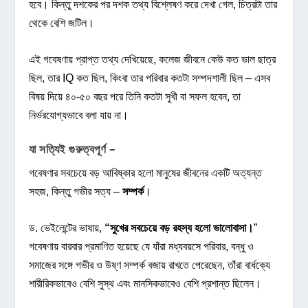
হবে। কিন্তু দশকের পর দশক তথ্য বিশ্লেষণ করে দেখা গেল, চিত্রটা তার
থেকে বেশি জটিল।
এই গবেষণায় প্রাপ্ত তথ্য দেখিয়েছে, কলেজ জীবনে কেউ কত ভাল ছাত্র
ছিল, তার IQ কত ছিল, কিংবা তার পরিবার কতটা সম্পদশালী ছিল – এসব
বিষয় দিয়ে ৪০-৫০ বছর পরে তিনি কতটা সুখী বা সফল হবেন, তা
নির্ভরযোগ্যভাবে বলা যায় না।
যা সত্যিই গুরুত্বপূর্ণ –
গবেষণার সবচেয়ে বড় আবিষ্কার হলো মানুষের জীবনের একটি অত্যন্ত
সহজ, কিন্তু গভীর সত্য –
সম্পর্ক
।
ড. ভেইলেন্টের ভাষায়,
“সুখের সবচেয়ে বড় রহস্য হলো ভালোবাসা।
”
গবেষণায় বারবার প্রমাণিত হয়েছে যে যাঁরা মধ্যবয়সে পরিবার, বন্ধু ও
সমাজের সঙ্গে গভীর ও উষ্ণ সম্পর্ক বজায় রাখতে পেরেছেন, তাঁরা বার্ধক্যে
শারীরিকভাবেও বেশি সুস্থ এবং মানসিকভাবেও বেশি প্রশান্ত ছিলেন।