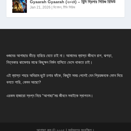
Gyaarah Gyaarah (২০২৪) – হিন্দি থ্রিলার সিরিজ রিভিউ
Jan 21, 2026
|
বিনোদন
,
টিভি সিরিজ
গুজবের আগাছার ভীড়ে হারিয়ে যেতে চাই না। আমাদের ব্যাস্ত জীবনে রাগ, ঝগড়া,
নিত্যকার ঝামেলার মাঝে কিছুক্ষন নির্মল হাসিতে ভেসে থাকতে চাই।
এই ব্যাস্ত শহরে অবিরাম ছুটে চলার ফাঁকে, কিছুটা সময় পেলেই যেন প্রিয়জনকে ফোন দিয়ে
বলতে পারি, কেমন আছো?
এরকম হাজারো স্বপ্ন নিয়ে “আগাছা”ময় জীবনে সবাইকে স্বাগতম।
আগাছা.কম © ২০২৫ | সর্বস্বত্ব সংরক্ষিত।