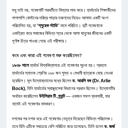
শুধু তাই নয়, গবেষণাটি পরবর্তীতে বিস্তার লাভ করে। হার্ভার্ডের শিক্ষার্থীদের
পাশাপাশি বোস্টনের দরিদ্র পাড়ার তরুণদের নিয়েও আলাদা একটি অংশ
পরিচালিত হয়, যা “
গ্লুয়েক স্টাডি
” নামে পরিচিত। দুটি গবেষণাকে
একত্রিত করে সমাজের বিভিন্ন স্তর থেকে আসা মানুষের জীবনের একটি
পূর্ণাঙ্গ চিত্র পাওয়া গেছে এই পরীক্ষায়।
কবে এবং কারা এই গবেষণা শুরু করেছিলেন?
১৯৩৮ সালে
হার্ভার্ড বিশ্ববিদ্যালয়ে এই গবেষণার সূচনা হয়। প্রথমে
হার্ভার্ডের স্নাতক শ্রেণির ২৬৮ জন সুস্থ ও মেধাবী ছাত্রকে বেছে নেওয়া
হয়েছিল। মূল উদ্যোক্তাদের মধ্যে ছিলেন
ড. আরলি বক (Dr. Arlie
Bock)
, যিনি হার্ভার্ডের স্বাস্থ্যসেবা বিভাগের প্রধান ছিলেন। উদ্যোগটির
অর্থায়ন করেছিলেন
উইলিয়াম টি. গ্র্যান্ট
— একজন সফল ব্যবসায়ী, যার
নামেই এই গবেষণার নামকরণ।
দশকের পর দশক ধরে এই গবেষণার নেতৃত্ব দিয়েছেন বিভিন্ন পরিচালক।
তবে যিনি এটিকে সবচেয়ে বেশি পরিচিত করে তুলেছেন, তিনি হলেন
ড. জর্জ