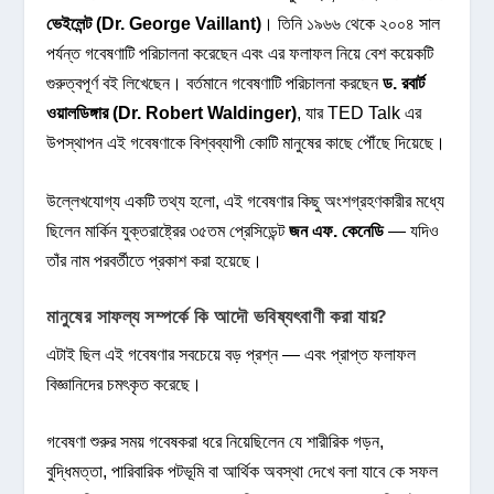
ভেইলেন্ট (Dr. George Vaillant)
। তিনি ১৯৬৬ থেকে ২০০৪ সাল
পর্যন্ত গবেষণাটি পরিচালনা করেছেন এবং এর ফলাফল নিয়ে বেশ কয়েকটি
গুরুত্বপূর্ণ বই লিখেছেন। বর্তমানে গবেষণাটি পরিচালনা করছেন
ড. রবার্ট
ওয়ালডিঙ্গার (Dr. Robert Waldinger)
, যার TED Talk এর
উপস্থাপন এই গবেষণাকে বিশ্বব্যাপী কোটি মানুষের কাছে পৌঁছে দিয়েছে।
উল্লেখযোগ্য একটি তথ্য হলো, এই গবেষণার কিছু অংশগ্রহণকারীর মধ্যে
ছিলেন মার্কিন যুক্তরাষ্ট্রের ৩৫তম প্রেসিডেন্ট
জন এফ. কেনেডি
— যদিও
তাঁর নাম পরবর্তীতে প্রকাশ করা হয়েছে।
মানুষের সাফল্য সম্পর্কে কি আদৌ ভবিষ্যৎবাণী করা যায়?
এটাই ছিল এই গবেষণার সবচেয়ে বড় প্রশ্ন — এবং প্রাপ্ত ফলাফল
বিজ্ঞানিদের চমৎকৃত করেছে।
গবেষণা শুরুর সময় গবেষকরা ধরে নিয়েছিলেন যে শারীরিক গড়ন,
বুদ্ধিমত্তা, পারিবারিক পটভূমি বা আর্থিক অবস্থা দেখে বলা যাবে কে সফল