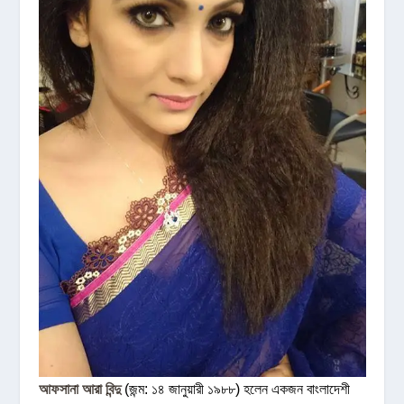
আফসানা আরা বিন্দু
(জন্ম: ১৪ জানুয়ারী ১৯৮৮) হলেন একজন বাংলাদেশী