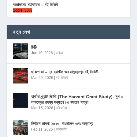
অভাজনের মহাভারত – বই রিভিউ
Score: 80%
নতুন লেখা
চিঠি
Jun 10, 2026
|
কবিতা
ছারপোকা – দ্য ব্যাটেল অব মাহেন্দ্রপুর বই রিভিউ
Mar 29, 2026
|
বই
,
রিভিউ
হার্ভার্ড গ্র্যান্ট স্টাডি (The Harvard Grant Study): সুখ ও
সাফল্যের রহস্য সন্ধানে ৮৫ বছরের যাত্রা
Mar 15, 2026
|
লাইফস্টাইল
নির্বাচন ভাবনা ২০২৬, বাংলাদেশ এবং অন্যান্য
Feb 11, 2026
|
সম্পাদকীয়