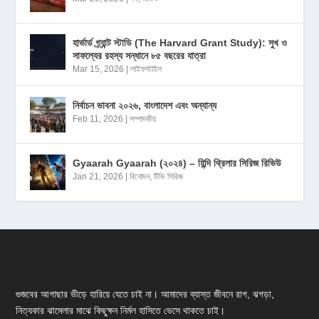
হার্ভার্ড গ্র্যান্ট স্টাডি (The Harvard Grant Study): সুখ ও
সাফল্যের রহস্য সন্ধানে ৮৫ বছরের যাত্রা
Mar 15, 2026
|
লাইফস্টাইল
নির্বাচন ভাবনা ২০২৬, বাংলাদেশ এবং অন্যান্য
Feb 11, 2026
|
সম্পাদকীয়
Gyaarah Gyaarah (২০২৪) – হিন্দি থ্রিলার সিরিজ রিভিউ
Jan 21, 2026
|
বিনোদন
,
টিভি সিরিজ
গুজবের আগাছার ভীড়ে হারিয়ে যেতে চাই না। আমাদের ব্যাস্ত জীবনে রাগ, ঝগড়া,
নিত্যকার ঝামেলার মাঝে কিছুক্ষন নির্মল হাসিতে ভেসে থাকতে চাই।