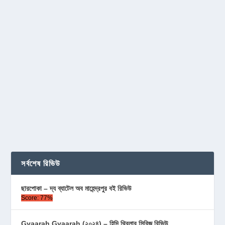
সর্বশেষ রিভিউ
ছারপোকা – দ্য ব্যাটেল অব মাহেন্দ্রপুর বই রিভিউ
Score: 77%
Gyaarah Gyaarah (২০২৪) – হিন্দি থ্রিলার সিরিজ রিভিউ