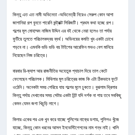
কিন্তু এত এত নামী অভিনেতা -অভিনেত্রী নিয়েও সেরুপ কোন আশা
জাগানিয়া গল্প বুনতে পারেনি কন্ট্রাক্ট সিরিজটি। প্রথম কথা হচ্ছে গল্প।
গল্পের মূল মোহাম্মদ নাজিম উদ্দিন এর বই থেকে নেয়া হলেও তা পর্দায়
ফুটিয়ে তুলতে পরিচালকদ্বয় ব্যর্থ। অভিনয়ের কমতি খুব একটা চোখে
পড়বে না। এমনকি গুডি গুডি বয় টাইপের আরেফিন শুভও বেশ মানিয়ে
নিয়েছেন নিজ চরিত্রে।
বারবার রি-ক্যাপ আর রাজনীতির অহেতুক প্যাচাল দিয়ে তাল কেটে
ফেলেছেন পরিচালক। মিথিলার মূল চরিত্রের কাজ কি এটা ঠিকভাবে ফুটে
ওঠেনি। অনেকটা সময় পেরিয়ে যায় গল্পের মূলে ঢুকতে। বুঝলাম থ্রিলার
কিন্তু পর্দায় দেখানোর সময় সেটার একটা হিন্ট যদি দর্শক না পায় তবে সবকিছু
কেমন যেমন জগা খিচুড়ি লাগে।
কিলার একের পর এক খুন করে যাচ্ছে পুলিশের নাকে্র ডগায়, পুলিশও খুঁজে
যাচ্ছে, কিন্তু কোন ধরনের আসল ইনভেস্টিগেশনের নাম গন্ধ নাই। খালি