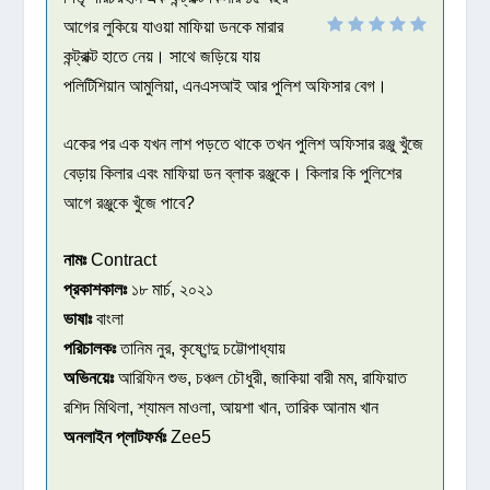
আগের লুকিয়ে যাওয়া মাফিয়া ডনকে মারার
কন্ট্রাক্ট হাতে নেয়। সাথে জড়িয়ে যায়
পলিটিশিয়ান আমুলিয়া, এনএসআই আর পুলিশ অফিসার বেগ।
একের পর এক যখন লাশ পড়তে থাকে তখন পুলিশ অফিসার রঞ্জু খুঁজে
বেড়ায় কিলার এবং মাফিয়া ডন ব্লাক রঞ্জুকে। কিলার কি পুলিশের
আগে রঞ্জুকে খুঁজে পাবে?
নামঃ
Contract
প্রকাশকালঃ
১৮ মার্চ, ২০২১
ভাষাঃ
বাংলা
পরিচালকঃ
তানিম নুর, কৃষ্ণেন্দু চট্টোপাধ্যায়
অভিনয়েঃ
আরিফিন শুভ, চঞ্চল চৌধুরী, জাকিয়া বারী মম, রাফিয়াত
রশিদ মিথিলা, শ্যামল মাওলা, আয়শা খান, তারিক আনাম খান
অনলাইন প্লাটফর্মঃ
Zee5