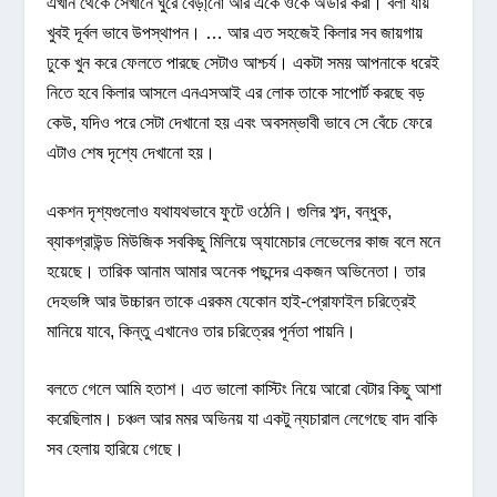
এখান থেকে সেখানে ঘুরে বেড়া্নো আর একে ওকে অর্ডার করা। বলা যায়
খুবই দূর্বল ভাবে উপস্থাপন। … আর এত সহজেই কিলার সব জায়গায়
ঢুকে খুন করে ফেলতে পারছে সেটাও আশ্চর্য। একটা সময় আপনাকে ধরেই
নিতে হবে কিলার আসলে এনএসআই এর লোক তাকে সাপোর্ট করছে বড়
কেউ, যদিও পরে সেটা দেখানো হয় এবং অবসম্ভাবী ভাবে সে বেঁচে ফেরে
এটাও শেষ দৃশ্যে দেখানো হয়।
একশন দৃশ্যগুলোও যথাযথভাবে ফুটে ওঠেনি। গুলির শব্দ, বন্ধুক,
ব্যাকগ্রাউন্ড মিউজিক সবকিছু মিলিয়ে অ্যামেচার লেভেলের কাজ বলে মনে
হয়েছে। তারিক আনাম আমার অনেক পছন্দের একজন অভিনেতা। তার
দেহভঙ্গি আর উচ্চারন তাকে এরকম যেকোন হাই-প্রোফাইল চরিত্রেই
মানিয়ে যাবে, কিন্তু এখানেও তার চরিত্রের পূর্নতা পায়নি।
বলতে গেলে আমি হতাশ। এত ভালো কাস্টিং নিয়ে আরো বেটার কিছু আশা
করেছিলাম। চঞ্চল আর মমর অভিনয় যা একটু ন্যচারাল লেগেছে বাদ বাকি
সব হেলায় হারিয়ে গেছে।