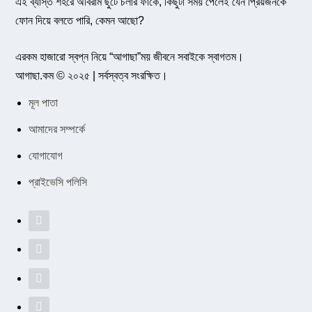
এই ব্যাস্ত শহরে অবিরাম ছুটে চলার ফাঁকে, কিছুটা সময় পেলেই যেন প্রিয়জনকে
ফোন দিয়ে বলতে পারি, কেমন আছো?
এরকম হাজারো স্বপ্ন নিয়ে “আগাছা”ময় জীবনে সবাইকে স্বাগতম।
আগাছা.কম © ২০২৫ | সর্বস্বত্ব সংরক্ষিত।
মূল পাতা
আমাদের সম্পর্কে
যোগাযোগ
প্রাইভেসি পলিসি