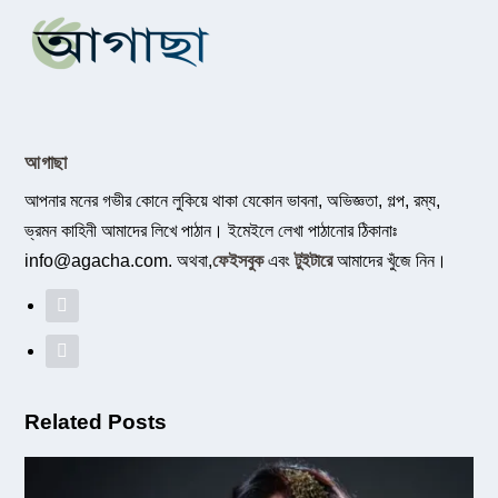
আগাছা
আপনার মনের গভীর কোনে লুকিয়ে থাকা যেকোন ভাবনা, অভিজ্ঞতা, গল্প, রম্য,
ভ্রমন কাহিনী আমাদের লিখে পাঠান। ইমেইলে লেখা পাঠানোর ঠিকানাঃ
info@agacha.com
. অথবা,
ফেইসবুক
এবং
টুইটারে
আমাদের খুঁজে নিন।
Related Posts