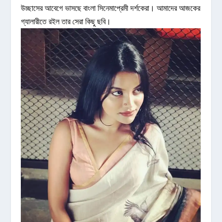
উচ্ছাসের আবেগে ভাসছে বাংলা সিনেমাপ্রেমী দর্শকেরা। আমাদের আজকের
গ্যালারীতে রইল তার সেরা কিছু ছবি।