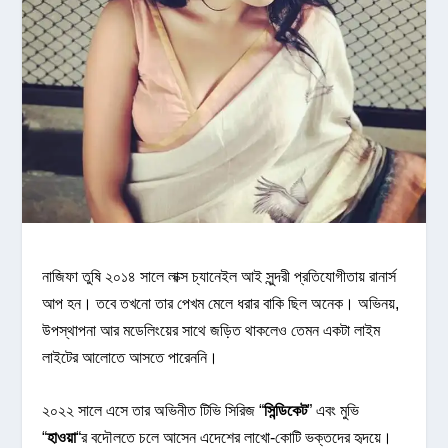
নাজিফা তুষি ২০১৪ সালে লাক্স চ্যানেইল আই সুন্দরী প্রতিযোগীতায় রানার্স
আপ হন। তবে তখনো তার পেখম মেলে ধরার বাকি ছিল অনেক। অভিনয়,
উপস্থাপনা আর মডেলিংয়ের সাথে জড়িত থাকলেও তেমন একটা লাইম
লাইটের আলোতে আসতে পারেননি।
২০২২ সালে এসে তার অভিনীত টিভি সিরিজ “
সিন্ডিকেট
” এবং মুভি
“
হাওয়া
“র বদৌলতে চলে আসেন এদেশের লাখো-কোটি ভক্তদের হৃদয়ে।