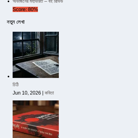
অভাজনের মহাভারত – বই রিভিউ
Score: 80%
নতুন লেখা
চিঠি
Jun 10, 2026
|
কবিতা