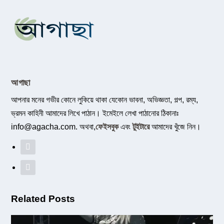
আগাছা
আপনার মনের গভীর কোনে লুকিয়ে থাকা যেকোন ভাবনা, অভিজ্ঞতা, গল্প, রম্য,
ভ্রমন কাহিনী আমাদের লিখে পাঠান। ইমেইলে লেখা পাঠানোর ঠিকানাঃ
info@agacha.com
. অথবা,
ফেইসবুক
এবং
টুইটারে
আমাদের খুঁজে নিন।
Related Posts