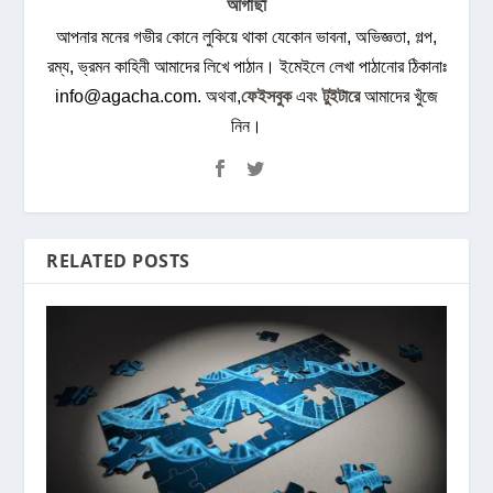
আগাছা
আপনার মনের গভীর কোনে লুকিয়ে থাকা যেকোন ভাবনা, অভিজ্ঞতা, গল্প,
রম্য, ভ্রমন কাহিনী আমাদের লিখে পাঠান। ইমেইলে লেখা পাঠানোর ঠিকানাঃ
info@agacha.com
. অথবা,
ফেইসবুক
এবং
টুইটারে
আমাদের খুঁজে
নিন।
RELATED POSTS