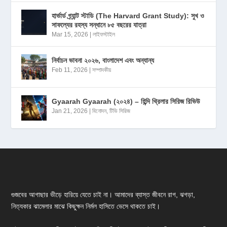
হার্ভার্ড গ্র্যান্ট স্টাডি (The Harvard Grant Study): সুখ ও
সাফল্যের রহস্য সন্ধানে ৮৫ বছরের যাত্রা
Mar 15, 2026
|
লাইফস্টাইল
নির্বাচন ভাবনা ২০২৬, বাংলাদেশ এবং অন্যান্য
Feb 11, 2026
|
সম্পাদকীয়
Gyaarah Gyaarah (২০২৪) – হিন্দি থ্রিলার সিরিজ রিভিউ
Jan 21, 2026
|
বিনোদন
,
টিভি সিরিজ
গুজবের আগাছার ভীড়ে হারিয়ে যেতে চাই না। আমাদের ব্যাস্ত জীবনে রাগ, ঝগড়া,
নিত্যকার ঝামেলার মাঝে কিছুক্ষন নির্মল হাসিতে ভেসে থাকতে চাই।