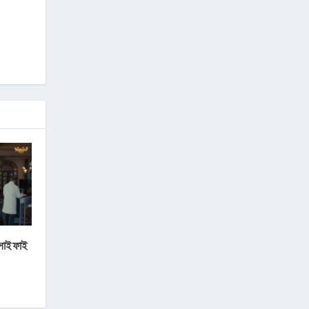
সাইফাই