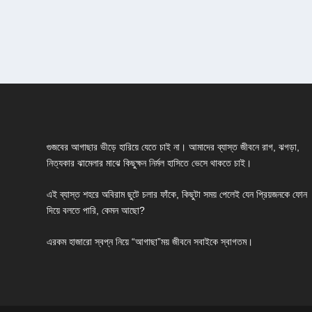
গুজবের আগাছার ভীড়ে হারিয়ে যেতে চাই না। আমাদের ব্যাস্ত জীবনে রাগ, ঝগড়া,
নিত্যকার ঝামেলার মাঝে কিছুক্ষন নির্মল হাসিতে ভেসে থাকতে চাই।
এই ব্যাস্ত শহরে অবিরাম ছুটে চলার ফাঁকে, কিছুটা সময় পেলেই যেন প্রিয়জনকে ফোন
দিয়ে বলতে পারি, কেমন আছো?
এরকম হাজারো স্বপ্ন নিয়ে “আগাছা”ময় জীবনে সবাইকে স্বাগতম।