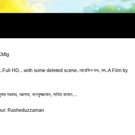
KMIg
ut….Full HD…with some deleted scene..আরেফিন শুভ, মম..A Film by
মা সরকার, নপ্পশাবা, খলেকুজ্জামান, সাবিহা জামান…
lour: Rasheduzzaman