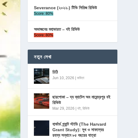
Severance (২০২২-) টিভি সিরিজ রিভিউ
Score: 80%
অভাজনের মহাভারত – বই রিভিউ
Score: 80%
নতুন লেখা
চিঠি
Jun 10, 2026
|
কবিতা
ছারপোকা – দ্য ব্যাটেল অব মাহেন্দ্রপুর বই
রিভিউ
Mar 29, 2026
|
বই
,
রিভিউ
হার্ভার্ড গ্র্যান্ট স্টাডি (The Harvard
Grant Study): সুখ ও সাফল্যের
রহস্য সন্ধানে ৮৫ বছরের যাত্রা