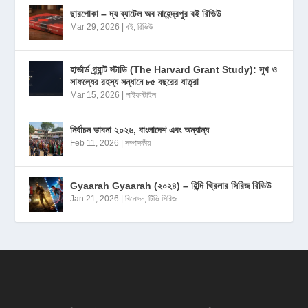
ছারপোকা – দ্য ব্যাটেল অব মাহেন্দ্রপুর বই রিভিউ
Mar 29, 2026
|
বই
,
রিভিউ
হার্ভার্ড গ্র্যান্ট স্টাডি (The Harvard Grant Study): সুখ ও
সাফল্যের রহস্য সন্ধানে ৮৫ বছরের যাত্রা
Mar 15, 2026
|
লাইফস্টাইল
নির্বাচন ভাবনা ২০২৬, বাংলাদেশ এবং অন্যান্য
Feb 11, 2026
|
সম্পাদকীয়
Gyaarah Gyaarah (২০২৪) – হিন্দি থ্রিলার সিরিজ রিভিউ
Jan 21, 2026
|
বিনোদন
,
টিভি সিরিজ