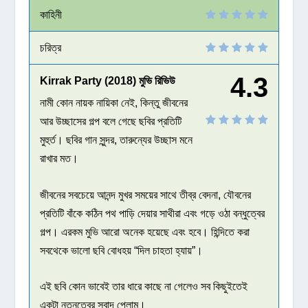
কাহিনী
চরিত্র
4.3
Kirrak Party (2018) মুভি রিভিউ
নামী কোন নায়ক নায়িকা নেই, কিন্তু জীবনের
আর উচ্ছাসের গল্প বলে গেছে ছবির প্রতিটি
মুহুর্ত। ছবির গান সুন্দর, তারুন্যের উচ্ছাস মনে
রাখার মত।
জীবনের সবচেয়ে আনন্দ মুখর সময়ের সাথে তীব্র বেদনা, যৌবনের
প্রতিটি বাঁকে কঠিন পথ পাড়ি দেয়ার সাথীরা এবং গড়ে ওঠা বন্ধুত্বের
গল্প। এরকম মুভি আরো অনেক হয়েছে এবং হবে। হিন্দিতে করা
সবথেকে ভালো ছবি বোধহয় “দিল চাহতা হ্যায়”।
এই ছবি কোন ভাবেই তার ধারে কাছে না গেলেও সব কিছুইতেই
একটা নতুনত্বের স্বাদ পেলাম।