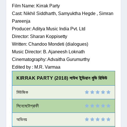
Film Name: Kirrak Party
Cast: Nikhil Siddharth, Samyuktha Hegde , Simran
Pareenja
Producer: Aditya Music India Pvt. Ltd
Director: Sharan Koppisetty
Written: Chandoo Mondeti (dialogues)
Music Director: B. Ajaneesh Loknath
Cinematography: Advaitha Gurumurthy
Edited by : M.R. Varmaa
KIRRAK PARTY (2018) সাউথ ইন্ডিয়ান মুভি রিভিউ
মিউজিক
সিনেমেটোগ্রাফী
অভিনয়