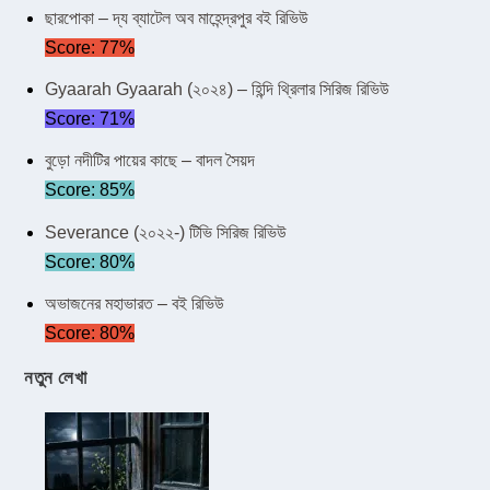
ছারপোকা – দ্য ব্যাটেল অব মাহেন্দ্রপুর বই রিভিউ
Score: 77%
Gyaarah Gyaarah (২০২৪) – হিন্দি থ্রিলার সিরিজ রিভিউ
Score: 71%
বুড়ো নদীটির পায়ের কাছে – বাদল সৈয়দ
Score: 85%
Severance (২০২২-) টিভি সিরিজ রিভিউ
Score: 80%
অভাজনের মহাভারত – বই রিভিউ
Score: 80%
নতুন লেখা