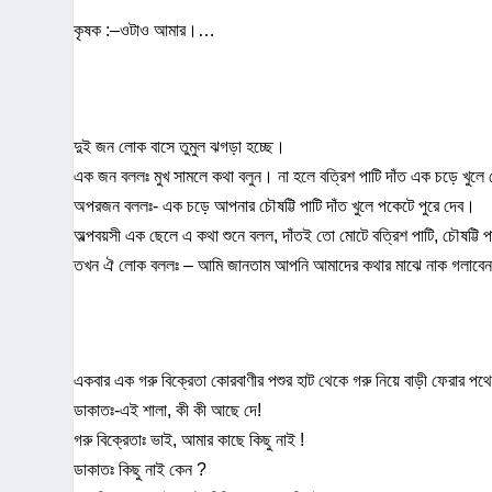
কৃষক :–ওটাও আমার।…
দুই জন লোক বাসে তুমুল ঝগড়া হচ্ছে।
এক জন বললঃ মুখ সামলে কথা বলুন। না হলে বত্রিশ পাটি দাঁত এক চড়ে খুল
অপরজন বললঃ- এক চড়ে আপনার চৌষট্টি পাটি দাঁত খুলে পকেটে পুরে দেব।
অল্পবয়সী এক ছেলে এ কথা শুনে বলল, দাঁতই তো মোটে বত্রিশ পাটি, চৌষট্টি 
তখন ঐ লোক বললঃ – আমি জানতাম আপনি আমাদের কথার মাঝে নাক গলাবেন। 
একবার এক গরু বিক্রেতা কোরবাণীর পশুর হাট থেকে গরু নিয়ে বাড়ী ফেরার পথ
ডাকাতঃ-এই শালা, কী কী আছে দে!
গরু বিক্রেতাঃ ভাই, আমার কাছে কিছু নাই !
ডাকাতঃ কিছু নাই কেন ?