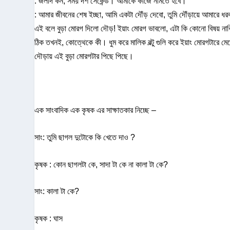
: জলদি কন, সময় দশ সেকেন্ড। আমাকে কাজে নামতে হবে।
: আমার জীবনের শেষ ইচ্ছা, আমি একটা দৌঁড় দেবো, তুমি দৌঁড়ায়ে আমারে ধরব
এই বলে বুড়া মোরগ দিলো দৌড়! ইয়াং মোরগ ভাবলো, এটা কি কোনো বিষয় নাকি
ঠিক তখনই, কোত্থেকে কী। ধুম করে মালিক বল্টু গুলি করে ইয়াং মোরগটার
দৌড়ায় এই বুড়া মোরগটার পিছে পিছে।
এক সাংবাদিক এক কৃষক এর সাক্ষাতকার নিচ্ছে –
সাং: তুমি ছাগল দুটোকে কি খেতে দাও ?
কৃষক : কোন ছাগলটা কে, সাদা টা কে না কালা টা কে?
সাং: কালা টা কে?
কৃষক : ঘাস