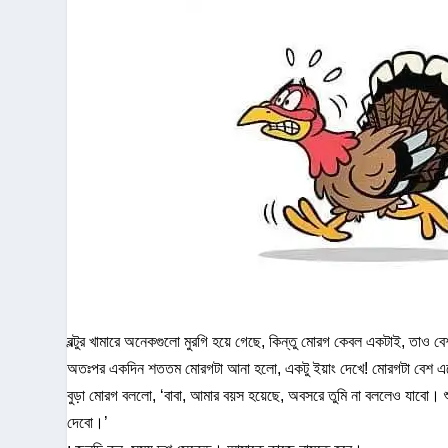
বল্টুর খামারে অনেকগুলো মুরগি হয়ে গেছে, কিন্তু মোরগ কেবল একটাই, তাও
অতঃপর একদিন শততম মোরগটা আনা হলো, একটু ইয়াং দেখে! মোরগটা বেশ এগ্
বুড়া মোরগ বললো, ‘বাবা, আমার বয়স হয়েছে, অবসরে তুমি না বললেও যাবো। শ
দেবো।’