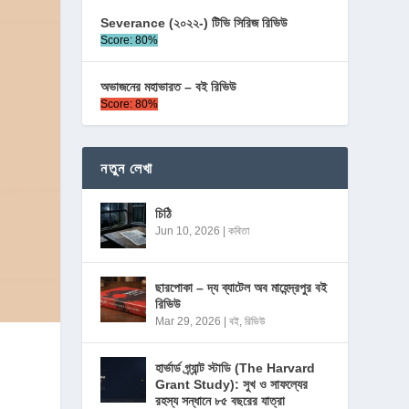
Severance (২০২২-) টিভি সিরিজ রিভিউ
Score: 80%
অভাজনের মহাভারত – বই রিভিউ
Score: 80%
নতুন লেখা
চিঠি
Jun 10, 2026
|
কবিতা
ছারপোকা – দ্য ব্যাটেল অব মাহেন্দ্রপুর বই
রিভিউ
Mar 29, 2026
|
বই
,
রিভিউ
হার্ভার্ড গ্র্যান্ট স্টাডি (The Harvard
Grant Study): সুখ ও সাফল্যের
রহস্য সন্ধানে ৮৫ বছরের যাত্রা