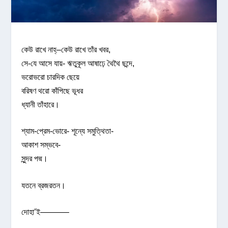
কেউ রাখে নাহ্–কেউ রাখে তাঁর খবর,
সে-যে আসে যায়- ঋতুকূল আষাঢ়ে থৈথৈ ছন্দে,
ভরোভরো চারদিক ছেয়ে
বরিষণ থরো কাঁপিছে ভূধর
ধ্যানী তাঁহারে।
শ্যাম-প্রেম-ভোরে- শূন্যে সমুত্থিতা-
আকাশ সম্ভবে-
সুন্দর পদ্ম।
যতনে ব্রজরতন।
দোহা’ই———–