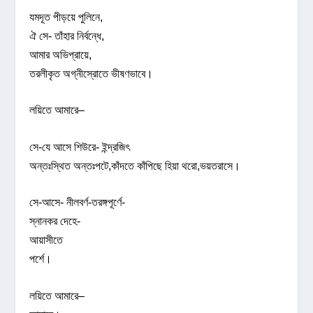
যমদূত পীড়য়ে পুলিনে,
ঐ সে- তাঁহার নির্বন্ধে,
আমার অভিপ্রায়ে,
তরলীকৃত অগ্নীস্রোতে ভীষণভাবে।
লয়িতে আমারে–
সে-যে আসে শিউরে- ইন্দ্রজিৎ
অন্তঃস্থিত অন্তঃপটে,কাঁদতে কাঁপিছে হিয়া থরো,ভয়তরাসে।
সে-আসে- নীলবর্ণ-তরঙ্গপূর্ণে-
স্নানকর দেহে-
আয়াসীতে
পর্শে।
লয়িতে আমারে–