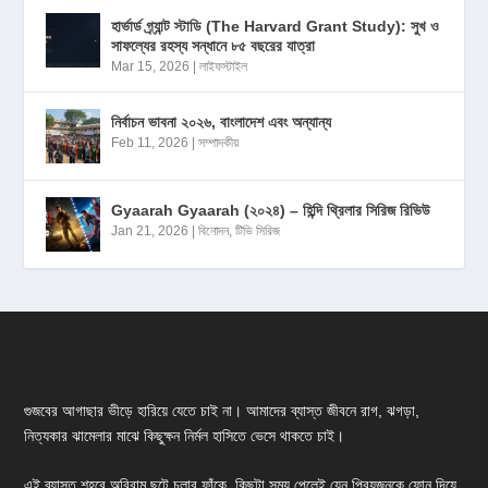
হার্ভার্ড গ্র্যান্ট স্টাডি (The Harvard Grant Study): সুখ ও
সাফল্যের রহস্য সন্ধানে ৮৫ বছরের যাত্রা
Mar 15, 2026
|
লাইফস্টাইল
নির্বাচন ভাবনা ২০২৬, বাংলাদেশ এবং অন্যান্য
Feb 11, 2026
|
সম্পাদকীয়
Gyaarah Gyaarah (২০২৪) – হিন্দি থ্রিলার সিরিজ রিভিউ
Jan 21, 2026
|
বিনোদন
,
টিভি সিরিজ
গুজবের আগাছার ভীড়ে হারিয়ে যেতে চাই না। আমাদের ব্যাস্ত জীবনে রাগ, ঝগড়া,
নিত্যকার ঝামেলার মাঝে কিছুক্ষন নির্মল হাসিতে ভেসে থাকতে চাই।
এই ব্যাস্ত শহরে অবিরাম ছুটে চলার ফাঁকে, কিছুটা সময় পেলেই যেন প্রিয়জনকে ফোন দিয়ে