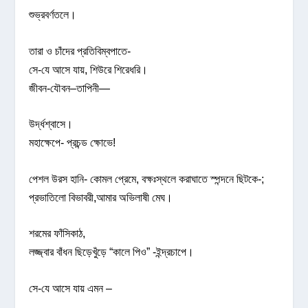
শুভ্রবর্ণতলে।
তারা ও চাঁদের প্রতিবিম্বপাতে-
সে-যে আসে যায়, শিউরে শিরেধরি।
জীবন-যৌবন–তাপিনী—
উর্দ্ধশ্বাসে।
মহাক্ষেপে- প্রচন্ড ক্ষোভে!
পেশল উরস হানি- কোমল প্রেমে, বক্ষঃস্থলে করাঘাতে স্পন্দনে ছিটকে-;
প্রভাতিলো বিভাবরী,আমার অভিলাষী মেঘ।
শরমের ফাঁসিকাঠ,
লজ্জ্বার বাঁধন ছিড়েখুঁড়ে “কালে পিও” -ইন্দ্রচাপে।
সে-যে আসে যায় এমন –