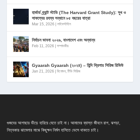
হার্ভার্ড গ্র্যান্ট স্টাডি (The Harvard Grant Study): সুখ ও
সাফল্যের রহস্য সন্ধানে ৮৫ বছরের যাত্রা
Mar 15, 2026
|
লাইফস্টাইল
নির্বাচন ভাবনা ২০২৬, বাংলাদেশ এবং অন্যান্য
Feb 11, 2026
|
সম্পাদকীয়
Gyaarah Gyaarah (২০২৪) – হিন্দি থ্রিলার সিরিজ রিভিউ
Jan 21, 2026
|
বিনোদন
,
টিভি সিরিজ
গুজবের আগাছার ভীড়ে হারিয়ে যেতে চাই না। আমাদের ব্যাস্ত জীবনে রাগ, ঝগড়া,
নিত্যকার ঝামেলার মাঝে কিছুক্ষন নির্মল হাসিতে ভেসে থাকতে চাই।