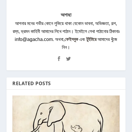
আগাছা
আপনার মনের গভীর কোনে লুকিয়ে থাকা যেকোন ভাবনা, অভিজ্ঞতা, গল্প,
রম্য, ভ্রমন কাহিনী আমাদের লিখে পাঠান। ইমেইলে লেখা পাঠানোর ঠিকানাঃ
info@agacha.com
. অথবা,
ফেইসবুক
এবং
টুইটারে
আমাদের খুঁজে
নিন।
RELATED POSTS